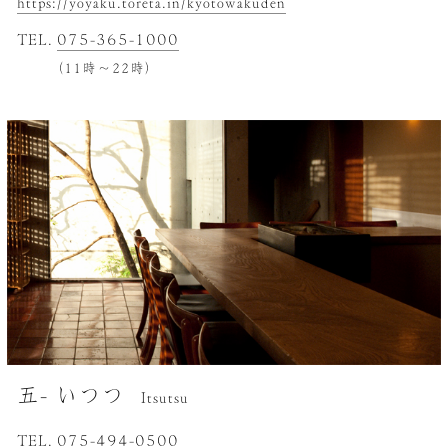
https://yoyaku.toreta.in/kyotowakuden
TEL.
075-365-1000
（11時～22時）
五- いつつ
Itsutsu
TEL.
075-494-0500