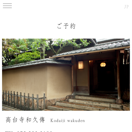
JP
ご予約
高台寺和久傳
Kodaiji wakuden